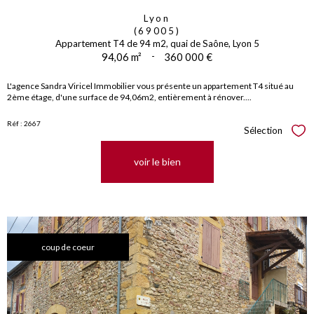
Lyon
(69005)
Appartement T4 de 94 m2, quai de Saône, Lyon 5
94,06 m²
-
360 000 €
L'agence Sandra Viricel Immobilier vous présente un a
ppartement T4 situé au
2ème étage, d'une surface de 94,06m2, entièrement à rénover....
Réf : 2667
Sélection
Sél
voir le bien
coup de coeur