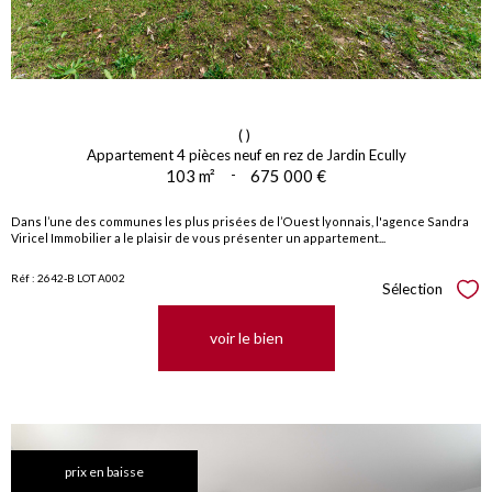
()
Appartement 4 pièces neuf en rez de Jardin Ecully
103 m²
-
675 000 €
Dans l’une des communes les plus prisées de l’Ouest lyonnais, l'agence Sandra
Viricel Immobilier a le plaisir de vous présenter un appartement...
Réf : 2642-B LOT A002
Sélection
Sél
voir le bien
prix en baisse