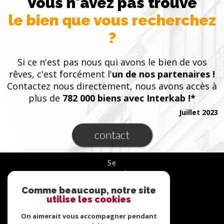
Vous n'avez pas trouvé
le bien que vous recherchez
?
Si ce n'est pas nous qui avons le bien de vos
rêves, c'est forcément l'
un de nos partenaires !
Contactez nous directement, nous avons accès à
plus de
782 000 biens avec Interkab !*
Juillet 2023
contact
se
connecter
Comme beaucoup, notre site
ESPACE PROPRIÉTAIRE
utilise les cookies
On aimerait vous accompagner pendant
nous