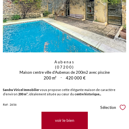
Aubenas
(07200)
Maison centre ville d'Aubenas de 200m2 avec piscine
200 m²
-
420 000 €
Sandra Viricel Immobilier
vous propose cette élégante maison de caractère
d’environ
200 m²
, idéalement située au cœur du
centre historique...
Réf : 2656
Sélection
Sél
voir le bien