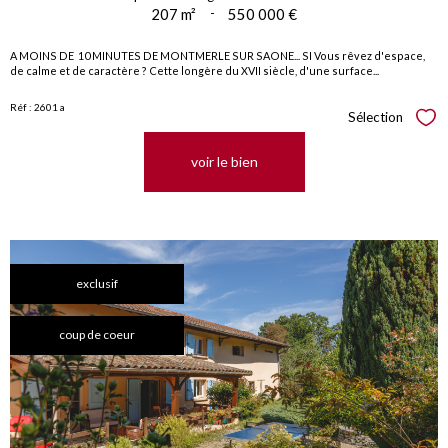
207 m²
-
550 000 €
A MOINS DE 10 MINUTES DE MONTMERLE SUR SAONE... SI Vous rêvez d'espace,
de calme et de caractère ? Cette longère du XVII siècle, d'une surface...
Réf : 2601 a
Sélection
Sél
voir le bien
exclusif
coup de coeur