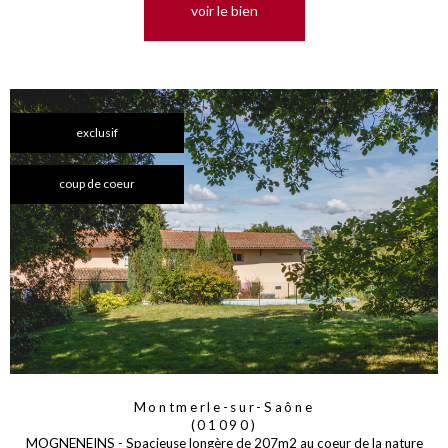
voir le bien
exclusif
coup de coeur
Montmerle-sur-Saône
(01090)
MOGNENEINS - Spacieuse longère de 207m2 au coeur de la nature