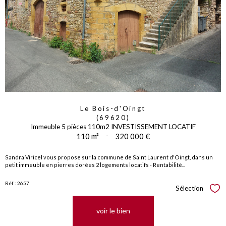
Le Bois-d'Oingt
(69620)
Immeuble 5 pièces 110m2 INVESTISSEMENT LOCATIF
110 m²
-
320 000 €
Sandra Viricel vous propose sur la commune de Saint Laurent d'Oingt, dans un
petit immeuble en pierres dorées 2 logements locatifs - Rentabilité...
Réf : 2657
Sélection
Sél
voir le bien