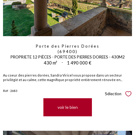
Porte des Pierres Dorées
(69400)
PROPRIETE 12 PIÈCES - PORTE DES PIERRES DOREES - 430M2
430 m²
-
1 490 000 €
Au coeur des pierres dorées, Sandra Viricel vous propose dans un secteur
privilègié et au calme, cette magnifique propriété entièrement rénovée en...
Réf : 2683
Sélection
Sél
voir le bien