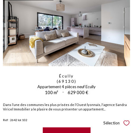
Écully
(69130)
Appartement 4 pièces neuf Ecully
100 m²
-
629 000 €
Dans l’une des communes les plus prisées de l’Ouest lyonnais, l'agence Sandra
Viricel Immobilier a le plasire de vous présenter un appartement...
Réf : 2642 lot 102
Sélection
Sél