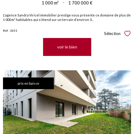
1 000 m²
-
1 700 000 €
L'agence Sandra Viricel immobilier prestige vous présente ce domaine de plus de
1 000 m² habitables qui s’étend sur un terrain d’environ 3...
Réf : 2651
Sélection
Sél
voir le bien
prix en baisse