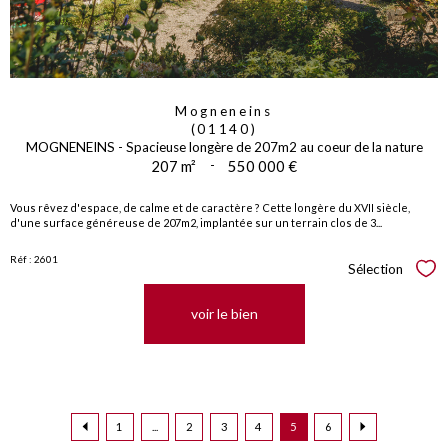
Mogneneins
(01140)
MOGNENEINS - Spacieuse longère de 207m2 au coeur de la nature
207 m²
-
550 000 €
Vous rêvez d'espace, de calme et de caractère ? Cette longère du XVII siècle,
d'une surface généreuse de 207m2, implantée sur un terrain clos de 3...
Réf : 2601
Sélection
Sél
voir le bien
1
...
2
3
4
5
6