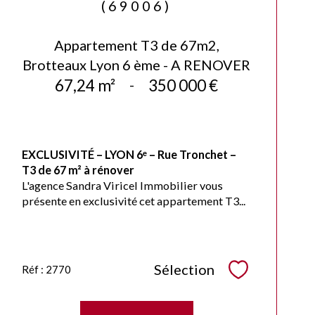
(69006)
Appartement T3 de 67m2,
Brotteaux Lyon 6 ème - A RENOVER
67,24 m²
-
350 000 €
EXCLUSIVITÉ – LYON 6ᵉ – Rue Tronchet –
T3 de 67 m² à rénover
L'agence Sandra Viricel Immobilier vous
présente en exclusivité cet appartement T3...
Sélection
Réf : 2770
Sélectionner