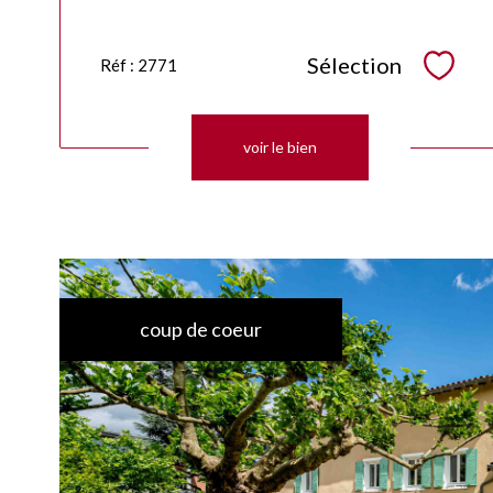
Sélection
Réf : 2771
Sélec
voir le bien
coup de coeur