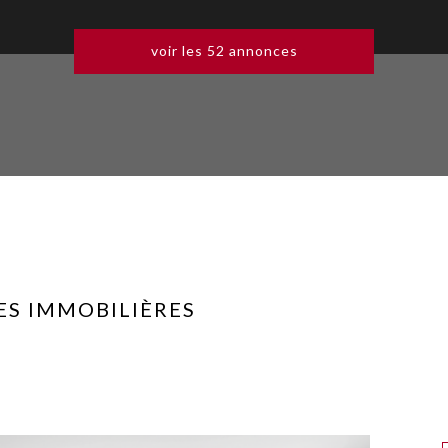
voir les
52
annonces
S IMMOBILIÈRES