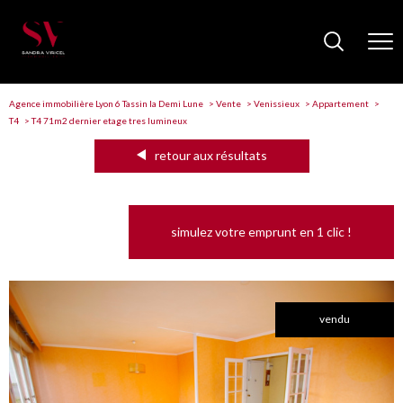
Agence immobilière Lyon 6 Tassin la Demi Lune
Vente
Venissieux
Appartement
T4
T4 71m2 dernier etage tres lumineux
retour aux résultats
simulez votre emprunt en 1 clic !
vendu