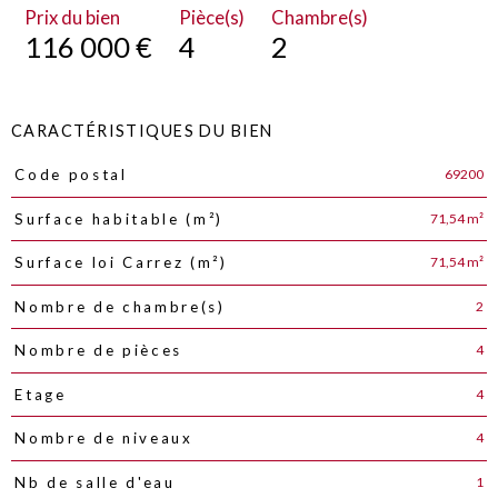
Prix du bien
Pièce(s)
Chambre(s)
116 000 €
4
2
CARACTÉRISTIQUES DU BIEN
69200
Code postal
Caractéristiques
Valeurs
71,54 m²
Surface habitable (m²)
71,54 m²
Surface loi Carrez (m²)
2
Nombre de chambre(s)
4
Nombre de pièces
4
Etage
4
Nombre de niveaux
1
Nb de salle d'eau