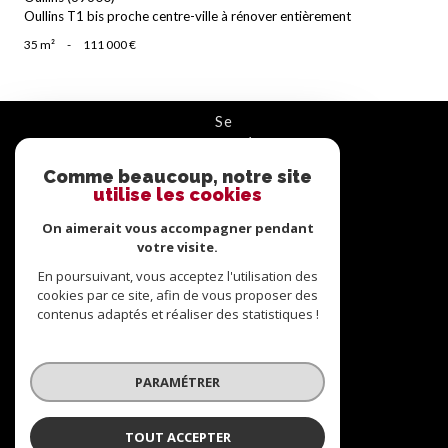
Oullins T1 bis proche centre-ville à rénover entièrement
35 m²
-
111 000 €
se
connecter
Comme beaucoup, notre site
ESPACE PROPRIÉTAIRE
utilise les cookies
On aimerait vous accompagner pendant
nous
suivre
votre visite.
En poursuivant, vous acceptez l'utilisation des
cookies par ce site, afin de vous proposer des
contenus adaptés et réaliser des statistiques !
nous
adhérons
PARAMÉTRER
TOUT ACCEPTER
© 2026 | Tous droits réservés | Traduction powered by Google |