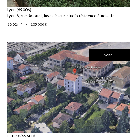
Lyon (69006)
Lyon 6, rue Bossuet, Investisseur, studio résidence étudiante
18,02 m²
-
105 000 €
vendu
voir le bien
Oullins (69600)