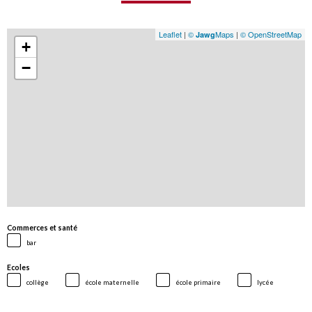
Leaflet
|
©
Maps
|
© OpenStreetMap
Jawg
+
−
Commerces et santé
bar
Ecoles
collège
école maternelle
école primaire
lycée