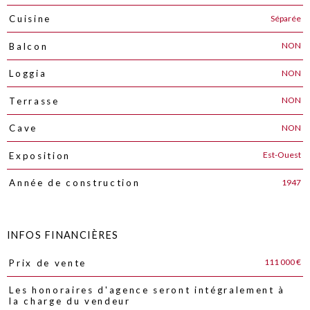
Séparée
Cuisine
NON
Balcon
NON
Loggia
NON
Terrasse
NON
Cave
Est-Ouest
Exposition
1947
Année de construction
INFOS FINANCIÈRES
111 000 €
Prix de vente
Caractéristiques
Valeurs
Les honoraires d'agence seront intégralement à
la charge du vendeur