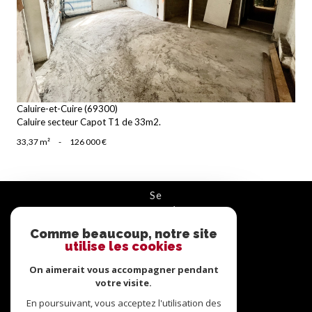
voir le bien
Caluire-et-Cuire (69300)
Caluire secteur Capot T1 de 33m2.
33,37 m²
-
126 000 €
se
connecter
Comme beaucoup, notre site
ESPACE PROPRIÉTAIRE
utilise les cookies
nous
On aimerait vous accompagner pendant
suivre
votre visite.
En poursuivant, vous acceptez l'utilisation des