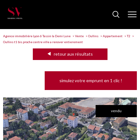
Agence immobilière Lyon 6 Tassin la Demi Lune
Vente
Oullins
Appartement
T2
Oullins t1 bis proche centre ville a renover entierement
retour aux résultats
simulez votre emprunt en 1 clic !
vendu