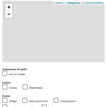
Leaflet
|
©
Maps
|
© OpenStreetMap
Jawg
+
−
Commerces et santé
presse et tabac
Loisirs
cinéma
bibliothèque
Ecoles
collège
école maternelle
école primaire