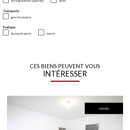
enseignement supérieur
lycée
Transports
gare ferroviaire
Pratique
bureau de poste
mairie
CES BIENS PEUVENT VOUS
INTÉRESSER
vendu