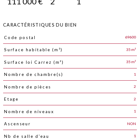
111 000 €
2
1
CARACTÉRISTIQUES DU BIEN
69600
Code postal
Caractéristiques
Valeurs
35 m²
Surface habitable (m²)
35 m²
Surface loi Carrez (m²)
1
Nombre de chambre(s)
2
Nombre de pièces
2
Etage
1
Nombre de niveaux
NON
Ascenseur
1
Nb de salle d'eau