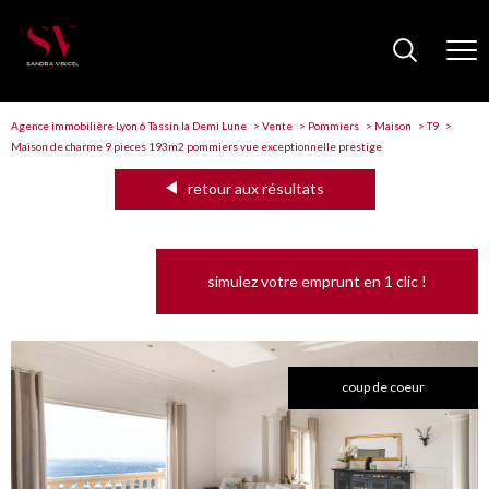
Agence immobilière Lyon 6 Tassin la Demi Lune
Vente
Pommiers
Maison
T9
Maison de charme 9 pieces 193m2 pommiers vue exceptionnelle prestige
retour aux résultats
simulez votre emprunt en 1 clic !
coup de coeur