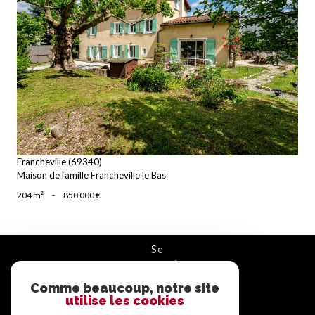
voir le bien
Francheville (69340)
Maison de famille Francheville le Bas
204 m²
-
850 000 €
se
connecter
Comme beaucoup, notre site
ESPACE PROPRIÉTAIRE
utilise les cookies