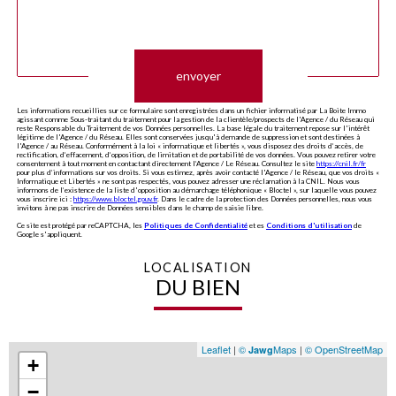
Validation
envoyer
Les informations recueillies sur ce formulaire sont enregistrées dans un fichier informatisé par La Boite Immo
agissant comme Sous-traitant du traitement pour la gestion de la clientèle/prospects de l'Agence / du Réseau qui
reste Responsable du Traitement de vos Données personnelles. La base légale du traitement repose sur l'intérêt
légitime de l'Agence / du Réseau. Elles sont conservées jusqu'à demande de suppression et sont destinées à
l'Agence / au Réseau. Conformément à la loi « informatique et libertés », vous disposez des droits d’accès, de
rectification, d’effacement, d’opposition, de limitation et de portabilité de vos données. Vous pouvez retirer votre
consentement à tout moment en contactant directement l’Agence / Le Réseau. Consultez le site
https://cnil.fr/fr
pour plus d’informations sur vos droits. Si vous estimez, après avoir contacté l'Agence / le Réseau, que vos droits «
Informatique et Libertés » ne sont pas respectés, vous pouvez adresser une réclamation à la CNIL. Nous vous
informons de l’existence de la liste d'opposition au démarchage téléphonique « Bloctel », sur laquelle vous pouvez
vous inscrire ici :
https://www.bloctel.gouv.fr
. Dans le cadre de la protection des Données personnelles, nous vous
invitons à ne pas inscrire de Données sensibles dans le champ de saisie libre.
Ce site est protégé par reCAPTCHA, les
Politiques de Confidentialité
et es
Conditions d'utilisation
de
Google s'appliquent.
LOCALISATION
DU BIEN
Leaflet
|
©
Maps
|
© OpenStreetMap
Jawg
+
−