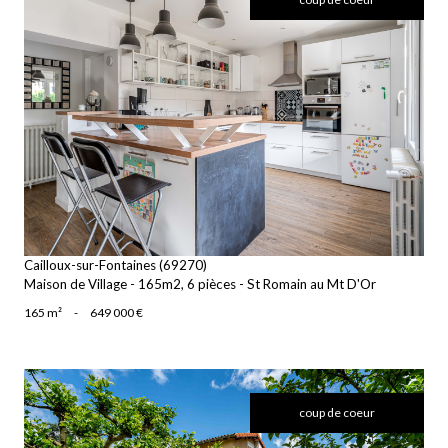
voir le bien
Cailloux-sur-Fontaines (69270)
Maison de Village - 165m2, 6 pièces - St Romain au Mt D'Or
165 m²
-
649 000 €
coup de coeur