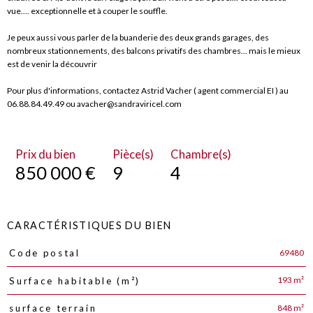
vue.... exceptionnelle et à couper le souffle.
Je peux aussi vous parler de la buanderie des deux grands garages, des
nombreux stationnements, des balcons privatifs des chambres... mais le mieux
est de venir la découvrir
Pour plus d'informations, contactez Astrid Vacher ( agent commercial EI ) au
06.88.84.49.49 ou avacher@sandraviricel.com
Prix du bien
Pièce(s)
Chambre(s)
850 000 €
9
4
CARACTÉRISTIQUES DU BIEN
69480
Code postal
Caractéristiques
Valeurs
193 m²
Surface habitable (m²)
848 m²
surface terrain