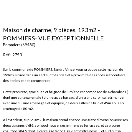
Maison de charme, 9 pièces, 193m2 -
POMMIERS- VUE EXCEPTIONNELLE
Pommiers (69480)
Réf : 2753
Sur la commune de POMMIERS, Sandra Viricel vous propose cette maison de
193m2 située dans un secteur très prisé et à proximité des accès autoroutiers,
des écoles et des commerces.
Cette propirété, spacieuse et baignée de lumière est composée de 4 chambres (
dont une suite parentale ) d'un espace bureau, d'un grand salon salle à manger
avec une cuisine aménagée et équipée, de deux salles de bain et d'un sous sol
aménagé de 80 m2.
A l'extérieur, sur 850 m2, la maison prend encore une autre dimension avec ses
deux cuisines d'été, son pool house, ses immenses terrasses, et sa piscine
chauffée 8X4,5 dont le carrelage façon Bali vient d'être posé.... et surtout sa