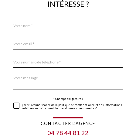
INTÉRESSE ?
Nom
Fieldset
*
par
défaut
email
*
Téléphone
*
Message
Fieldset
*
par
défaut
Validation
* Champs obligatoires
j'ai pris connaissance de la politique de confidentialité et des informations
relatives au traitement de mes données personnelles*
CONTACTER L'AGENCE
04 78 44 81 22