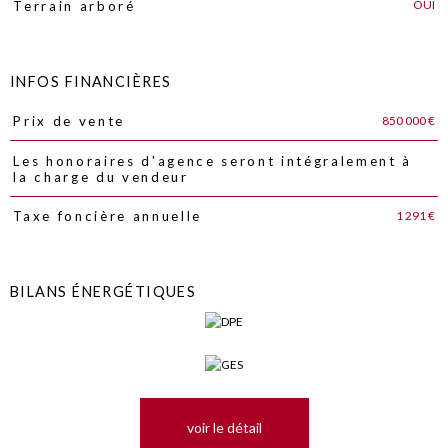
OUI
Terrain arboré
INFOS FINANCIÈRES
850 000 €
Prix de vente
Caractéristiques
Valeurs
Les honoraires d'agence seront intégralement à
la charge du vendeur
1 291 €
Taxe foncière annuelle
BILANS ÉNERGÉTIQUES
voir le détail