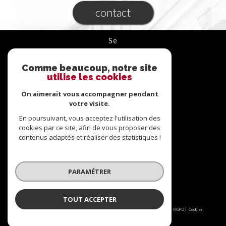
contact
se
connecter
Comme beaucoup, notre site
ESPACE PROPRIÉTAIRE
utilise les cookies
On aimerait vous accompagner pendant
nous
suivre
votre visite.
En poursuivant, vous acceptez l'utilisation des
cookies par ce site, afin de vous proposer des
contenus adaptés et réaliser des statistiques !
nous
adhérons
PARAMÉTRER
TOUT ACCEPTER
© 2026 | Tous droits réservés | Traduction powered by Google |
Nos honoraires
Plan du site
Mentions légales
Admin
Partenaires
Politique RGPD
Cookies