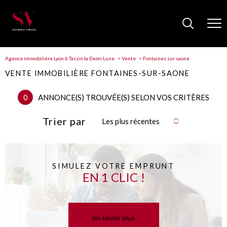
Agence immobilière Lyon 6 Tassin la Demi Lune
Vente
Fontaines sur saone
VENTE IMMOBILIÈRE FONTAINES-SUR-SAONE
0
ANNONCE(S) TROUVÉE(S) SELON VOS CRITÈRES
Trier par
Les plus récentes
SIMULEZ VOTRE EMPRUNT
EN 1 CLIC !
en savoir plus