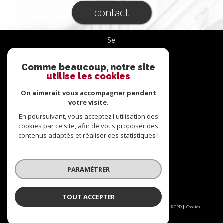
contact
se
connecter
Comme beaucoup, notre site
ESPACE PROPRIÉTAIRE
utilise les cookies
On aimerait vous accompagner pendant
nous
suivre
votre visite.
En poursuivant, vous acceptez l'utilisation des
cookies par ce site, afin de vous proposer des
contenus adaptés et réaliser des statistiques !
nous
adhérons
PARAMÉTRER
TOUT ACCEPTER
© 2026 | Tous droits réservés | Traduction powered by Google |
Nos honoraires
Plan du site
Mentions légales
Admin
Partenaires
Politique RGPD
Cookies