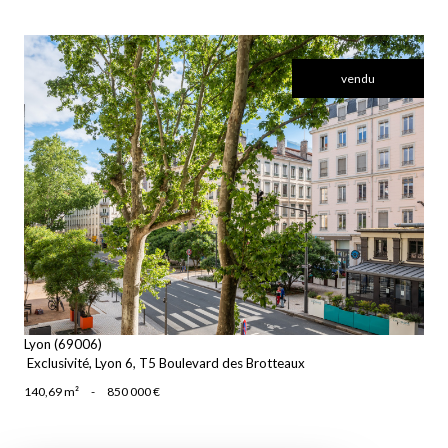
vendu
voir le bien
Lyon (69006)
Exclusivité, Lyon 6, T5 Boulevard des Brotteaux
140,69 m²
-
850 000 €