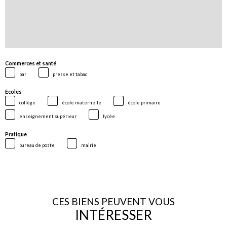
Commerces et santé
bar
presse et tabac
Ecoles
collège
école maternelle
école primaire
enseignement supérieur
lycée
Pratique
bureau de poste
mairie
CES BIENS PEUVENT VOUS
INTÉRESSER