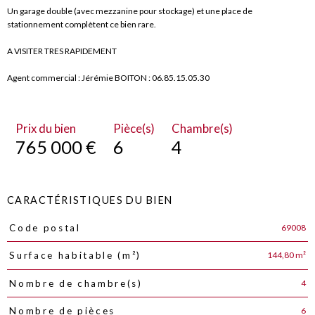
Un garage double (avec mezzanine pour stockage) et une place de
stationnement complètent ce bien rare.
A VISITER TRES RAPIDEMENT
Agent commercial : Jérémie BOITON : 06.85.15.05.30
Prix du bien
Pièce(s)
Chambre(s)
765 000 €
6
4
CARACTÉRISTIQUES DU BIEN
69008
Code postal
Caractéristiques
Valeurs
144,80 m²
Surface habitable (m²)
4
Nombre de chambre(s)
6
Nombre de pièces