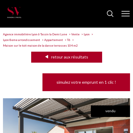
Agence immobilière Lyon 6 Tassin la Demi Lune
Vente
Lyon
Lyon 8eme arrondissement
Appartement
T6
Maison sur le toit maison de la danse terrasses 104 m2
retour aux résultats
simulez votre emprunt en 1 clic !
vendu