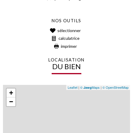
NOS OUTILS
sélectionner
calculatrice
imprimer
LOCALISATION
DU BIEN
Leaflet
|
©
Maps
|
© OpenStreetMap
Jawg
+
−