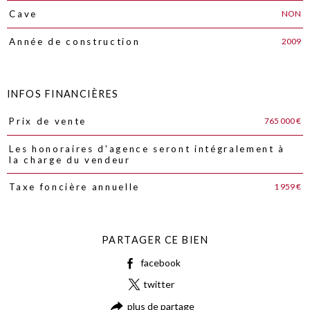
NON
Cave
2009
Année de construction
INFOS FINANCIÈRES
765 000 €
Prix de vente
Caractéristiques
Valeurs
Les honoraires d'agence seront intégralement à
la charge du vendeur
1 959 €
Taxe foncière annuelle
PARTAGER CE BIEN
facebook
twitter
plus de partage