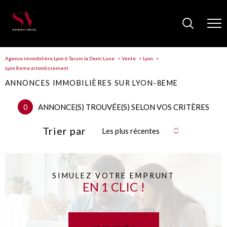
Agence immobilière Lyon 6 Tassin la Demi Lune
Vente
Lyon
Lyon 8eme arrondissement
ANNONCES IMMOBILIÈRES SUR LYON-8EME
0
ANNONCE(S) TROUVÉE(S) SELON VOS CRITÈRES
Trier par
Les plus récentes
SIMULEZ VOTRE EMPRUNT
EN 1 CLIC !