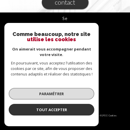
contact
se
connecter
Comme beaucoup, notre site
ESPACE PROPRIÉTAIRE
utilise les cookies
On aimerait vous accompagner pendant
nous
suivre
votre visite.
En poursuivant, vous acceptez l'utilisation des
cookies par ce site, afin de vous proposer des
contenus adaptés et réaliser des statistiques !
nous
adhérons
PARAMÉTRER
TOUT ACCEPTER
© 2026 | Tous droits réservés | Traduction powered by Google |
Nos honoraires
Plan du site
Mentions légales
Admin
Partenaires
Politique RGPD
Cookies