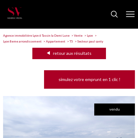
Agence immobilière Lyon 6 Tassin la Demi Lune
Vente
Lyon
Lyon 8eme arrondissement
Appartement
T5
Secteur paul santy
retour aux résultats
simulez votre emprunt en 1 clic !
vendu