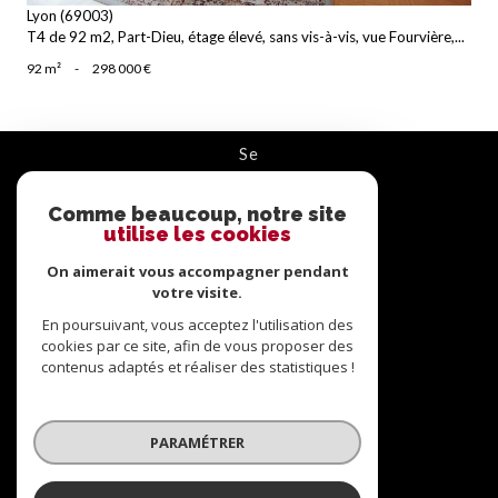
Lyon (69003)
T4 de 92 m2, Part-Dieu, étage élevé, sans vis-à-vis, vue Fourvière,...
92 m²
-
298 000 €
se
connecter
Comme beaucoup, notre site
ESPACE PROPRIÉTAIRE
utilise les cookies
On aimerait vous accompagner pendant
nous
suivre
votre visite.
En poursuivant, vous acceptez l'utilisation des
cookies par ce site, afin de vous proposer des
contenus adaptés et réaliser des statistiques !
nous
adhérons
PARAMÉTRER