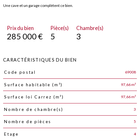
Une cave et un garage complètent ce bien.
Prix du bien
Pièce(s)
Chambre(s)
285 000 €
5
3
CARACTÉRISTIQUES DU BIEN
69008
Code postal
Caractéristiques
Valeurs
97,66 m²
Surface habitable (m²)
97,66 m²
Surface loi Carrez (m²)
3
Nombre de chambre(s)
5
Nombre de pièces
4
Etage