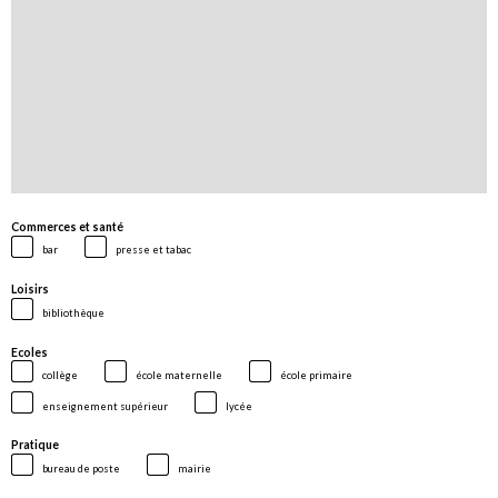
Commerces et santé
bar
presse et tabac
Loisirs
bibliothèque
Ecoles
collège
école maternelle
école primaire
enseignement supérieur
lycée
Pratique
bureau de poste
mairie