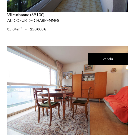
Villeurbanne (69100)
AU COEUR DE CHARPENNES
85,04 m²
-
250 000 €
vendu
voir le bien