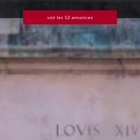
du neuf
voir les
52
annonces