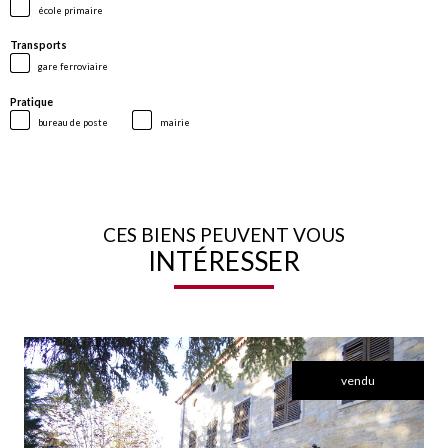
école primaire
Transports
gare ferroviaire
Pratique
bureau de poste
mairie
CES BIENS PEUVENT VOUS
INTÉRESSER
vendu