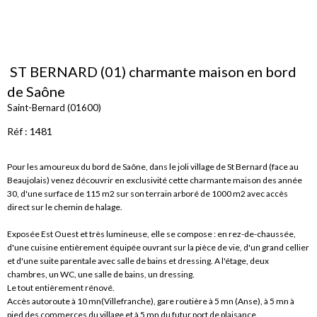
ST BERNARD (01) charmante maison en bord
de Saône
Saint-Bernard (01600)
Réf : 1481
Pour les amoureux du bord de Saône, dans le joli village de St Bernard (face au
Beaujolais) venez découvrir en exclusivité cette charmante maison des année
30, d'une surface de 115 m2 sur son terrain arboré de 1000 m2 avec accès
direct sur le chemin de halage.
Exposée Est Ouest et très lumineuse, elle se compose : en rez-de-chaussée,
d'une cuisine entièrement équipée ouvrant sur la pièce de vie, d'un grand cellier
et d'une suite parentale avec salle de bains et dressing. A l'étage, deux
chambres, un WC, une salle de bains, un dressing.
Le tout entièrement rénové.
Accès autoroute à 10 mn(Villefranche), gare routière à 5 mn (Anse), à 5 mn à
pied des commerces du village et à 5 mn du futur port de plaisance.