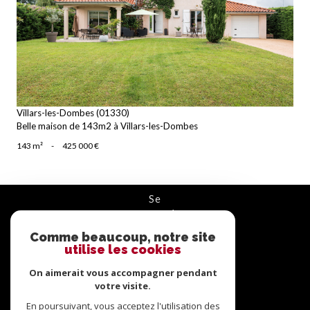
voir le bien
Villars-les-Dombes (01330)
Belle maison de 143m2 à Villars-les-Dombes
143 m²
-
425 000 €
se
connecter
Comme beaucoup, notre site
ESPACE PROPRIÉTAIRE
utilise les cookies
On aimerait vous accompagner pendant
nous
suivre
votre visite.
En poursuivant, vous acceptez l'utilisation des