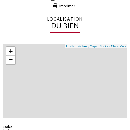
imprimer
LOCALISATION
DU BIEN
Leaflet
|
©
Maps
|
© OpenStreetMap
Jawg
+
−
Ecoles