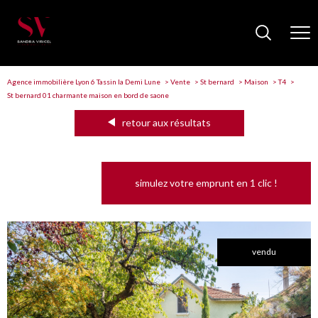
Agence immobilière Lyon 6 Tassin la Demi Lune
Vente
St bernard
Maison
T4
St bernard 01 charmante maison en bord de saone
retour aux résultats
simulez votre emprunt en 1 clic !
vendu