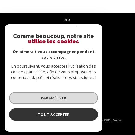
se
connecter
Comme beaucoup, notre site
ESPACE PROPRIÉTAIRE
utilise les cookies
On aimerait vous accompagner pendant
nous
suivre
votre visite.
En poursuivant, vous acceptez l'utilisation des
cookies par ce site, afin de vous proposer des
contenus adaptés et réaliser des statistiques !
nous
adhérons
PARAMÉTRER
TOUT ACCEPTER
© 2026 | Tous droits réservés | Traduction powered by Google |
Nos honoraires
Plan du site
Mentions légales
Admin
Partenaires
Politique RGPD
Cookies