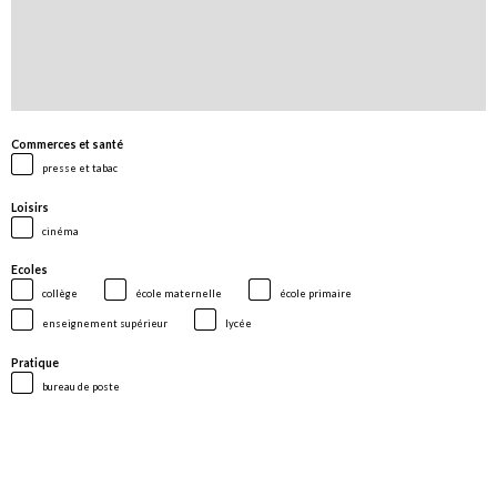
Commerces et santé
presse et tabac
Loisirs
cinéma
Ecoles
collège
école maternelle
école primaire
enseignement supérieur
lycée
Pratique
bureau de poste