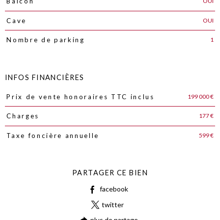
OUI
Balcon
OUI
Cave
1
Nombre de parking
INFOS FINANCIÈRES
199 000 €
Prix de vente honoraires TTC inclus
Caractéristiques
Valeurs
177 €
Charges
599 €
Taxe foncière annuelle
PARTAGER CE BIEN
facebook
twitter
plus de partage