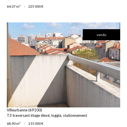
64,07 m²
-
225 000 €
vendu
voir le bien
Villeurbanne (69100)
T3 traversant étage élevé, loggia, stationnement
68,90 m²
-
215 000 €