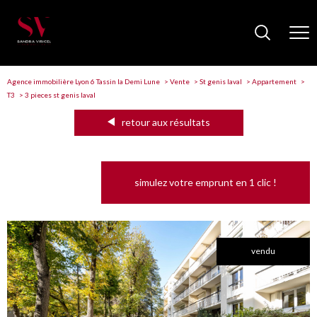
Agence immobilière Lyon 6 Tassin la Demi Lune
Vente
St genis laval
Appartement
T3
3 pieces st genis laval
retour aux résultats
simulez votre emprunt en 1 clic !
vendu