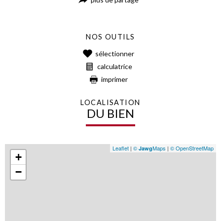
NOS OUTILS
sélectionner
calculatrice
imprimer
LOCALISATION
DU BIEN
Leaflet
|
©
Maps
|
© OpenStreetMap
Jawg
+
−