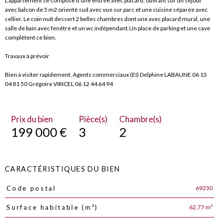
L'appartement se compose d'une entrée avec placard, ouvrant sur un séjour
avec balcon de 5 m2 orienté sud avec vue sur parc et une cuisine séparée avec
cellier. Le coin nuit dessert 2 belles chambres dont une avec placard mural, une
salle de bain avec fenêtre et un wc indépendant.Un place de parking et une cave
complètent ce bien.
Travaux à prévoir
Bien à visiter rapidement. Agents commerciaux (EI) Delphine LABAUNE 06 13
04 81 50 Grégoire VIRICEL 06 12 44 64 94
Prix du bien
Pièce(s)
Chambre(s)
199 000 €
3
2
CARACTÉRISTIQUES DU BIEN
69230
Code postal
Caractéristiques
Valeurs
62,77 m²
Surface habitable (m²)