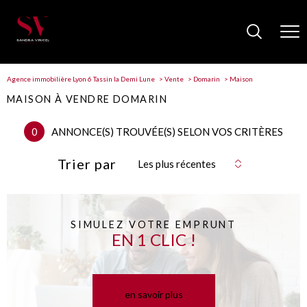
Agence immobilière Lyon 6 Tassin la Demi Lune
Vente
Domarin
Maison
MAISON À VENDRE DOMARIN
0
ANNONCE(S) TROUVÉE(S) SELON VOS CRITÈRES
Trier par
Les plus récentes
SIMULEZ VOTRE EMPRUNT
EN 1 CLIC !
en savoir plus