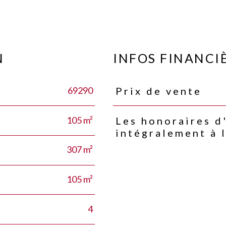
N
INFOS FINANCI
69290
Prix de vente
Caractéristiques
Valeurs
105 m²
Les honoraires d
intégralement à 
307 m²
105 m²
4