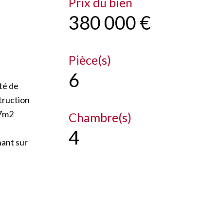
Prix du bien
380 000 €
Pièce(s)
6
té de
truction
07m2
Chambre(s)
4
nant sur