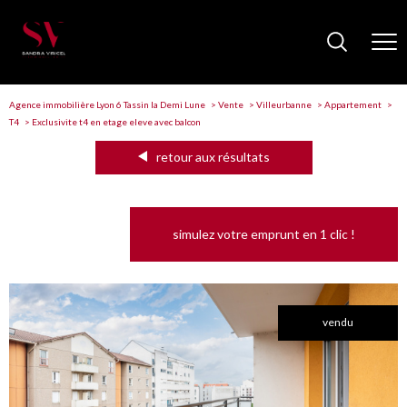
Agence immobilière Lyon 6 Tassin la Demi Lune
Vente
Villeurbanne
Appartement
T4
Exclusivite t4 en etage eleve avec balcon
retour aux résultats
simulez votre emprunt en 1 clic !
vendu