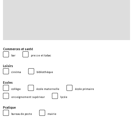
Commerces et santé
bar
presse et tabac
Loisirs
cinéma
bibliothèque
Ecoles
collège
école maternelle
école primaire
enseignement supérieur
lycée
Pratique
bureau de poste
mairie