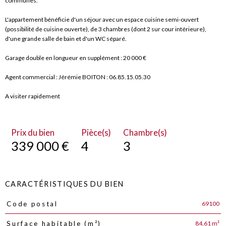
communes.
L'appartement bénéficie d'un séjour avec un espace cuisine semi-ouvert
(possibilité de cuisine ouverte), de 3 chambres (dont 2 sur cour intérieure),
d'une grande salle de bain et d'un WC séparé.
Garage double en longueur en supplément : 20 000 €
Agent commercial : Jérémie BOITON : 06.85.15.05.30
A visiter rapidement
Prix du bien
Pièce(s)
Chambre(s)
339 000 €
4
3
CARACTÉRISTIQUES DU BIEN
69100
Code postal
Caractéristiques
Valeurs
84,61 m²
Surface habitable (m²)