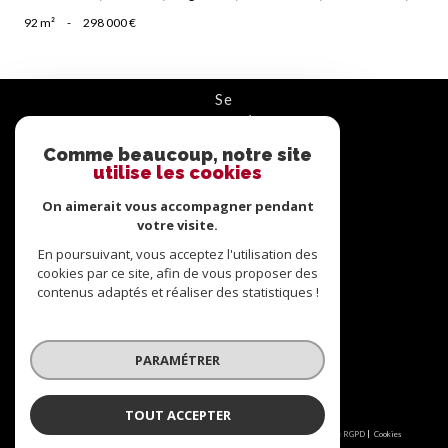
92 m²
-
298 000 €
se
connecter
Comme beaucoup, notre site
ESPACE PROPRIÉTAIRE
utilise les cookies
On aimerait vous accompagner pendant
nous
suivre
votre visite.
En poursuivant, vous acceptez l'utilisation des
cookies par ce site, afin de vous proposer des
contenus adaptés et réaliser des statistiques !
nous
adhérons
PARAMÉTRER
TOUT ACCEPTER
© 2026 | Tous droits réservés | Traduction powered by Google |
Nos honoraires
Plan du site
Mentions légales
Admin
Partenaires
Politique RGPD
Cookies