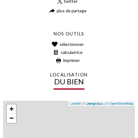
twitter
plus de partage
NOS OUTILS
sélectionner
calculatrice
imprimer
LOCALISATION
DU BIEN
Leaflet
|
©
Maps
|
© OpenStreetMap
Jawg
+
−