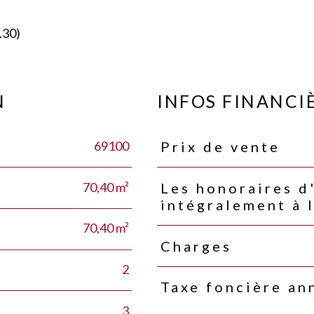
.30)
N
INFOS FINANCI
69100
Prix de vente
Caractéristiques
Valeurs
70,40 m²
Les honoraires d
intégralement à 
70,40 m²
Charges
2
Taxe foncière an
3