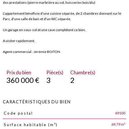
des prestations (pierre marbrière au sol, huisseries bois/alu)
L'appartement bénéficie d'une cuisine séparée, de 2 chambres donnant sur le
Parc, d'une salle de bain et d'un WC séparée.
Un garage en sous-sol et une cave complètent ce bien.
A visiter rapidement.
Agent commercial : Jérémie BOITON
Prix du bien
Pièce(s)
Chambre(s)
360 000 €
3
2
CARACTÉRISTIQUES DU BIEN
69100
Code postal
Caractéristiques
Valeurs
69,79 m²
Surface habitable (m²)