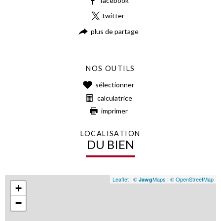
facebook
twitter
plus de partage
NOS OUTILS
sélectionner
calculatrice
imprimer
LOCALISATION
DU BIEN
Leaflet
|
©
Maps
|
© OpenStreetMap
Jawg
+
−