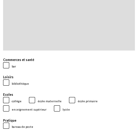
Commerces et santé
bar
Loisirs
bibliothèque
Ecoles
collège
école maternelle
école primaire
enseignement supérieur
lycée
Pratique
bureau de poste