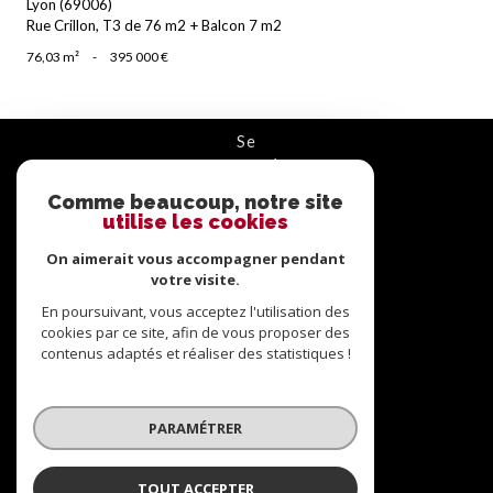
Lyon (69006)
Rue Crillon, T3 de 76 m2 + Balcon 7 m2
76,03 m²
-
395 000 €
se
connecter
Comme beaucoup, notre site
ESPACE PROPRIÉTAIRE
utilise les cookies
nous
On aimerait vous accompagner pendant
suivre
votre visite.
En poursuivant, vous acceptez l'utilisation des
cookies par ce site, afin de vous proposer des
contenus adaptés et réaliser des statistiques !
nous
adhérons
PARAMÉTRER
TOUT ACCEPTER