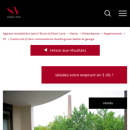
Agence immobilière Lyon 6 Tassin la Demi Lune
Vente
Villeurbanne
Appartement
T3
Gratte ciel t3 dans immeuble de standing avec balcon et garage
retour aux résultats
simulez votre emprunt en 1 clic !
vendu