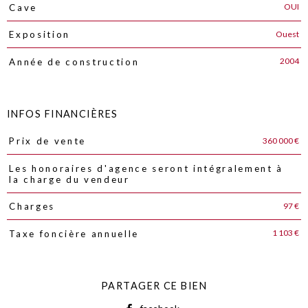
OUI
Cave
Ouest
Exposition
2004
Année de construction
INFOS FINANCIÈRES
360 000 €
Prix de vente
Caractéristiques
Valeurs
Les honoraires d'agence seront intégralement à
la charge du vendeur
97 €
Charges
1 103 €
Taxe foncière annuelle
PARTAGER CE BIEN