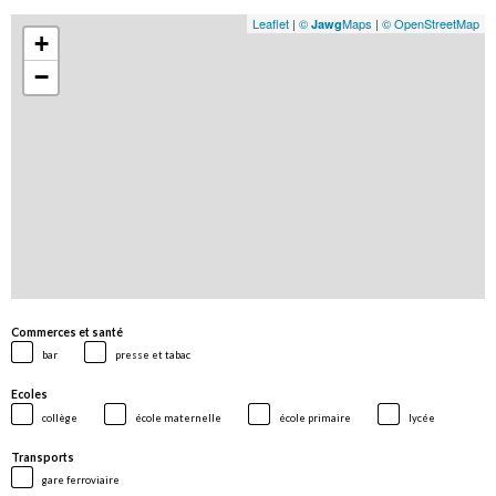
Leaflet
|
©
Maps
|
© OpenStreetMap
Jawg
+
−
Commerces et santé
bar
presse et tabac
Ecoles
collège
école maternelle
école primaire
lycée
Transports
gare ferroviaire