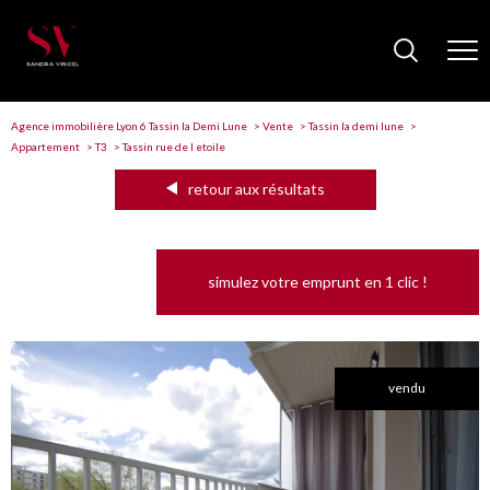
Agence immobilière Lyon 6 Tassin la Demi Lune
Vente
Tassin la demi lune
Appartement
T3
Tassin rue de l etoile
retour aux résultats
simulez votre emprunt en 1 clic !
vendu