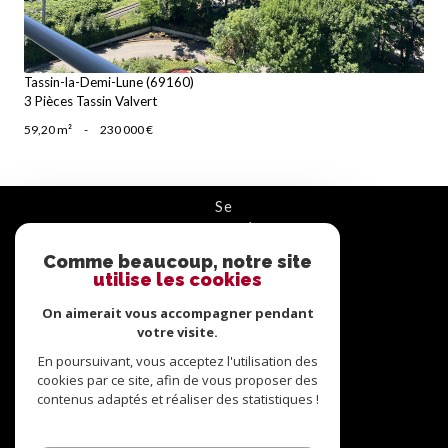
Tassin-la-Demi-Lune (69160)
3 Pièces Tassin Valvert
59,20 m²
-
230 000 €
se
connecter
Comme beaucoup, notre site
ESPACE PROPRIÉTAIRE
utilise les cookies
On aimerait vous accompagner pendant
nous
suivre
votre visite.
En poursuivant, vous acceptez l'utilisation des
cookies par ce site, afin de vous proposer des
contenus adaptés et réaliser des statistiques !
nous
adhérons