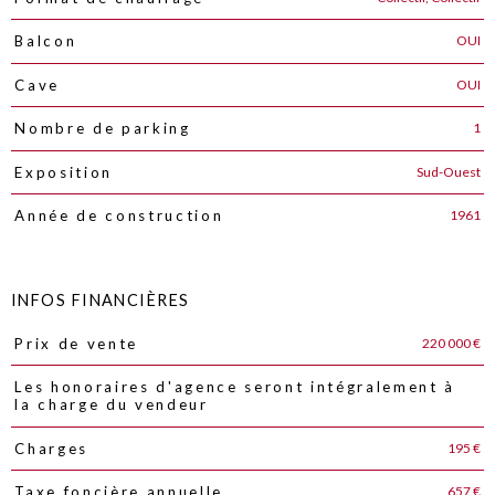
OUI
Balcon
OUI
Cave
1
Nombre de parking
Sud-Ouest
Exposition
1961
Année de construction
INFOS FINANCIÈRES
220 000 €
Prix de vente
Caractéristiques
Valeurs
Les honoraires d'agence seront intégralement à
la charge du vendeur
195 €
Charges
657 €
Taxe foncière annuelle