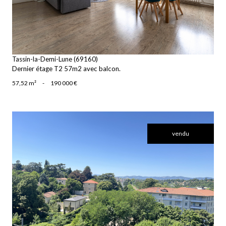
Tassin-la-Demi-Lune (69160)
Dernier étage T2 57m2 avec balcon.
57,52 m²
-
190 000 €
vendu
voir le bien