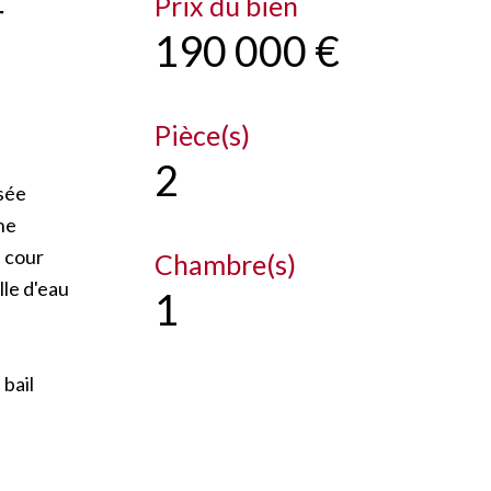
Prix du bien
r
190 000 €
Pièce(s)
2
ssée
ne
e cour
Chambre(s)
lle d'eau
1
 bail