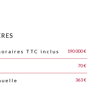
ÈRES
190 000 €
noraires TTC inclus
70 €
363 €
nuelle