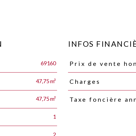
N
INFOS FINANCI
69160
Prix de vente ho
Caractéristiques
Valeurs
47,75 m²
Charges
47,75 m²
Taxe foncière an
1
2