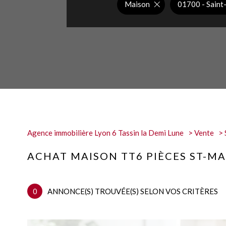
Maison
01700 - Saint
Agence immobilière Lyon 6 Tassin la Demi Lune
Vente
ACHAT MAISON TT6 PIÈCES ST-M
0
ANNONCE(S) TROUVÉE(S) SELON VOS CRITÈRES