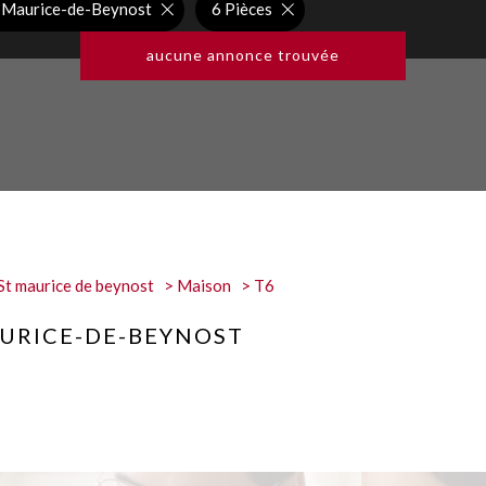
-Maurice-de-Beynost
6 Pièces
aucune annonce trouvée
St maurice de beynost
Maison
T6
AURICE-DE-BEYNOST