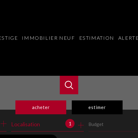
ESTIGE
IMMOBILIER NEUF
ESTIMATION
ALERTE
acheter
estimer
1
Localisation
Budget
de l'ancien
du neuf