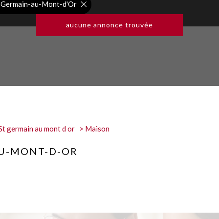
t-Germain-au-Mont-d'Or
aucune annonce trouvée
St germain au mont d or
Maison
AU-MONT-D-OR