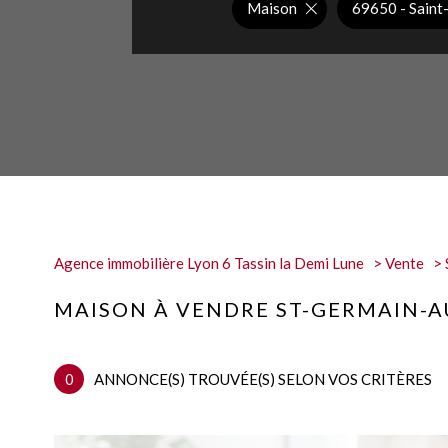
Maison
69650 - Sain
Agence immobilière Lyon 6 Tassin la Demi Lune
Vente
MAISON À VENDRE ST-GERMAIN-
0
ANNONCE(S) TROUVÉE(S) SELON VOS CRITÈRES