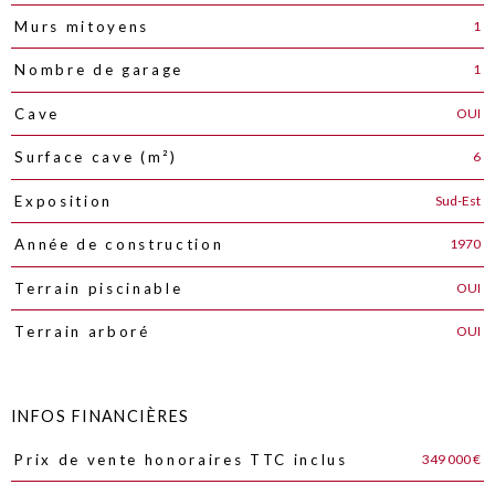
1
Murs mitoyens
1
Nombre de garage
OUI
Cave
6
Surface cave (m²)
Sud-Est
Exposition
1970
Année de construction
OUI
Terrain piscinable
OUI
Terrain arboré
INFOS FINANCIÈRES
349 000 €
Prix de vente honoraires TTC inclus
Caractéristiques
Valeurs