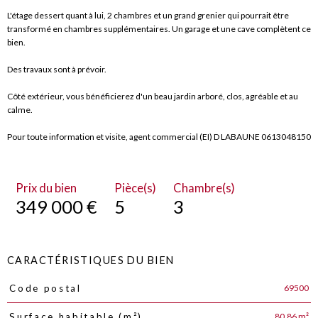
L'étage dessert quant à lui, 2 chambres et un grand grenier qui pourrait être
transformé en chambres supplémentaires. Un garage et une cave complètent ce
bien.
Des travaux sont à prévoir.
Côté extérieur, vous bénéficierez d'un beau jardin arboré, clos, agréable et au
calme.
Pour toute information et visite, agent commercial (EI) D LABAUNE 0613048150
Prix du bien
Pièce(s)
Chambre(s)
349 000 €
5
3
CARACTÉRISTIQUES DU BIEN
69500
Code postal
Caractéristiques
Valeurs
80,86 m²
Surface habitable (m²)