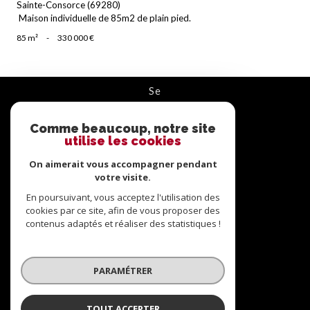
Sainte-Consorce (69280)
Maison individuelle de 85m2 de plain pied.
85 m²
-
330 000 €
se
connecter
Comme beaucoup, notre site
ESPACE PROPRIÉTAIRE
utilise les cookies
On aimerait vous accompagner pendant
nous
suivre
votre visite.
En poursuivant, vous acceptez l'utilisation des
cookies par ce site, afin de vous proposer des
contenus adaptés et réaliser des statistiques !
nous
adhérons
PARAMÉTRER
TOUT ACCEPTER