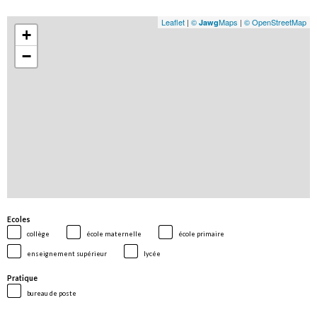
Leaflet
|
©
Maps
|
© OpenStreetMap
Jawg
+
−
Ecoles
collège
école maternelle
école primaire
enseignement supérieur
lycée
Pratique
bureau de poste