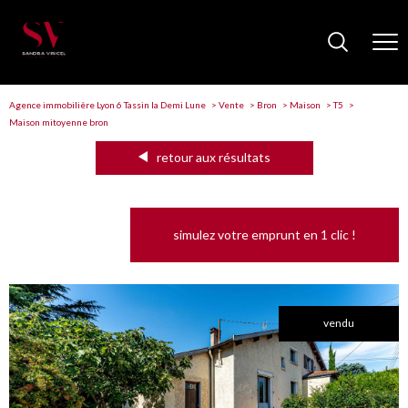
Agence immobilière Lyon 6 Tassin la Demi Lune
Vente
Bron
Maison
T5
Maison mitoyenne bron
retour aux résultats
simulez votre emprunt en 1 clic !
vendu