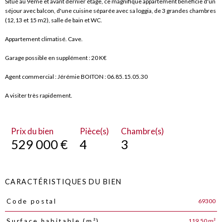
Situé au 9ème et avant dernier étage, ce magnifique appartement bénéficie d'un
séjour avec balcon, d'une cuisine séparée avec sa loggia, de 3 grandes chambres
(12,13 et 15 m2), salle de bain et WC.
Appartement climatisé. Cave.
Garage possible en supplément : 20 K€
Agent commercial : Jérémie BOITON : 06.85.15.05.30
A visiter très rapidement.
Prix du bien
Pièce(s)
Chambre(s)
529 000 €
4
3
CARACTÉRISTIQUES DU BIEN
69300
Code postal
Caractéristiques
Valeurs
119,50 m²
Surface habitable (m²)