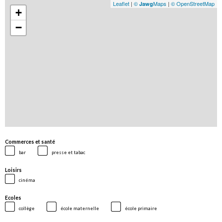
Leaflet
|
©
Maps
|
© OpenStreetMap
Jawg
+
−
Commerces et santé
bar
presse et tabac
Loisirs
cinéma
Ecoles
collège
école maternelle
école primaire