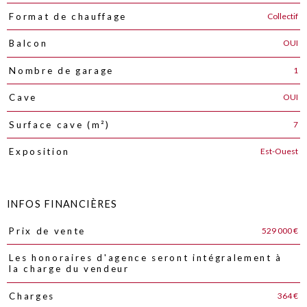
Collectif
Format de chauffage
OUI
Balcon
1
Nombre de garage
OUI
Cave
7
Surface cave (m²)
Est-Ouest
Exposition
INFOS FINANCIÈRES
529 000 €
Prix de vente
Caractéristiques
Valeurs
Les honoraires d'agence seront intégralement à
la charge du vendeur
364 €
Charges