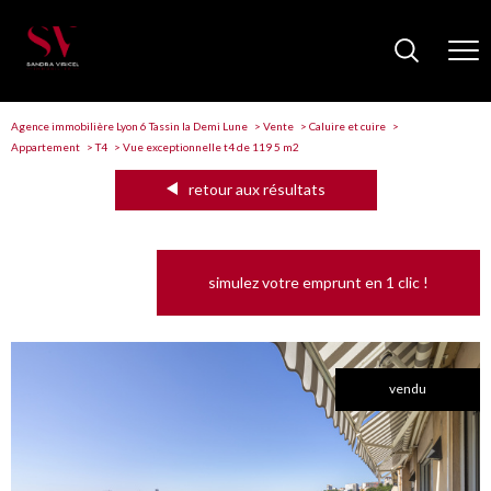
Agence immobilière Lyon 6 Tassin la Demi Lune
Vente
Caluire et cuire
Appartement
T4
Vue exceptionnelle t4 de 119 5 m2
retour aux résultats
simulez votre emprunt en 1 clic !
vendu