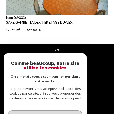
Lyon (69003)
SAXE GAMBETTA DERNIER ETAGE DUPLEX
122,91 m²
-
595 000 €
se
connecter
Comme beaucoup, notre site
ESPACE PROPRIÉTAIRE
utilise les cookies
nous
On aimerait vous accompagner pendant
suivre
votre visite.
En poursuivant, vous acceptez l'utilisation des
cookies par ce site, afin de vous proposer des
contenus adaptés et réaliser des statistiques !
nous
adhérons