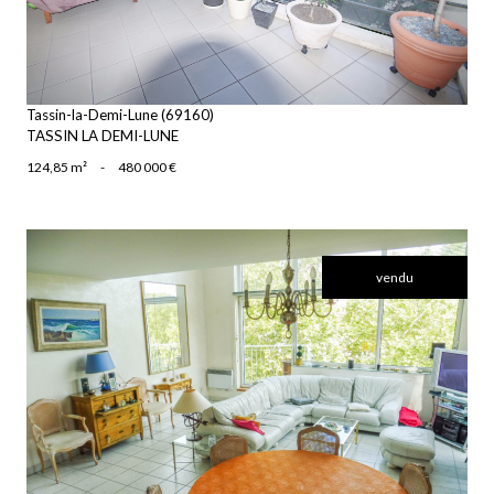
Tassin-la-Demi-Lune (69160)
TASSIN LA DEMI-LUNE
124,85 m²
-
480 000 €
vendu
voir le bien