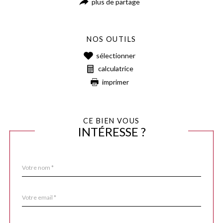
plus de partage
NOS OUTILS
sélectionner
calculatrice
imprimer
CE BIEN VOUS
INTÉRESSE ?
Nom
Fieldset
*
par
défaut
email
*
Téléphone