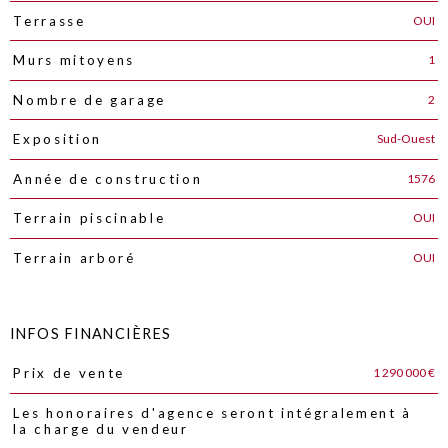
OUI
Terrasse
1
Murs mitoyens
2
Nombre de garage
Sud-Ouest
Exposition
1576
Année de construction
OUI
Terrain piscinable
OUI
Terrain arboré
INFOS FINANCIÈRES
1 290 000 €
Prix de vente
Caractéristiques
Valeurs
Les honoraires d'agence seront intégralement à
la charge du vendeur