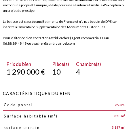
en font une propriété unique, idéale pour une résidence familiale d'exception ou
un projet de prestige
La batisse est classée aux Batiments de France et n'a pas besoin de DPE car
inscrite à l'Inventaire Supplémentaire des Monuments Historiques
Pour visiter ce bien contacter Astrid Vacher ( agent commercial EI ) au
06.88.89.49.49 ou avacher@sandraviricel.com
Prix du bien
Pièce(s)
Chambre(s)
1 290 000 €
10
4
CARACTÉRISTIQUES DU BIEN
69480
Code postal
Caractéristiques
Valeurs
350 m²
Surface habitable (m²)
3 187 m²
surface terrain