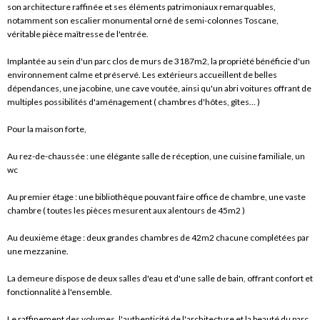
son architecture raffinée et ses éléments patrimoniaux remarquables,
notamment son escalier monumental orné de semi-colonnes Toscane,
véritable pièce maîtresse de l'entrée.
Implantée au sein d'un parc clos de murs de 3187m2, la propriété bénéficie d'un
environnement calme et préservé. Les extérieurs accueillent de belles
dépendances, une jacobine, une cave voutée, ainsi qu'un abri voitures offrant de
multiples possibilités d'aménagement ( chambres d'hôtes, gîtes... )
Pour la maison forte,
Au rez-de-chaussée : une élégante salle de réception, une cuisine familiale, un
wc
Au premier étage : une bibliothèque pouvant faire office de chambre, une vaste
chambre ( toutes les pièces mesurent aux alentours de 45m2 )
Au deuxième étage : deux grandes chambres de 42m2 chacune complétées par
une mezzanine.
La demeure dispose de deux salles d'eau et d'une salle de bain, offrant confort et
fonctionnalité à l'ensemble.
Le raffinement des volumes, l'authenticité de l'architecture et la beauté du parc