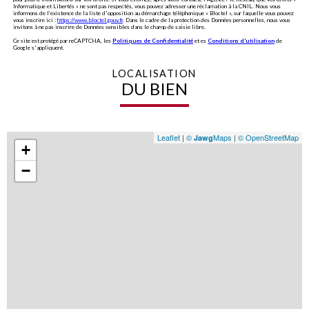
Informatique et Libertés » ne sont pas respectés, vous pouvez adresser une réclamation à la CNIL. Nous vous
informons de l’existence de la liste d'opposition au démarchage téléphonique « Bloctel », sur laquelle vous pouvez
vous inscrire ici :
https://www.bloctel.gouv.fr
. Dans le cadre de la protection des Données personnelles, nous vous
invitons à ne pas inscrire de Données sensibles dans le champ de saisie libre.
Ce site est protégé par reCAPTCHA, les
Politiques de Confidentialité
et es
Conditions d'utilisation
de
Google s'appliquent.
LOCALISATION
DU BIEN
Leaflet
|
©
Maps
|
© OpenStreetMap
Jawg
+
−