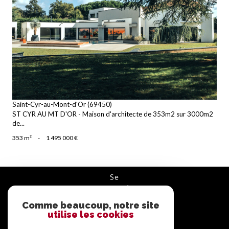
voir le bien
Saint-Cyr-au-Mont-d'Or (69450)
ST CYR AU MT D'OR - Maison d'architecte de 353m2 sur 3000m2
de...
353 m²
-
1 495 000 €
se
connecter
Comme beaucoup, notre site
ESPACE PROPRIÉTAIRE
utilise les cookies