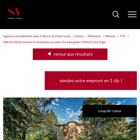
Agence immobilière Lyon 6 Tassin la Demi Lune
Vente
Morance
Maison
T10
Maison forte manoir d exception au coeur du beaujolais 350m2 prestige
retour aux résultats
simulez votre emprunt en 1 clic !
coup de coeur