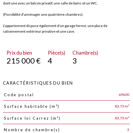
dont une avec un balcon privatif, une salle de bains et un WC.
(Possibilité d'aménager une quatrième chambres).
L'appartement dispose également d'un garage fermé, une place de
sationnement extérieur privative et une cave.
Prix du bien
Pièce(s)
Chambre(s)
215 000 €
4
3
CARACTÉRISTIQUES DU BIEN
69600
Code postal
Caractéristiques
Valeurs
83,73 m²
Surface habitable (m²)
83,73 m²
Surface loi Carrez (m²)
3
Nombre de chambre(s)