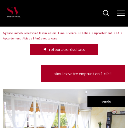
Agence immobilière Lyon 6 Tassin la Demi Lune
Vente
Oullins
Appartement
T4
Appartement t4bis de 84m2 avec balcons
retour aux résultats
simulez votre emprunt en 1 clic !
vendu