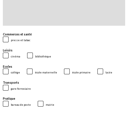
Commerces et santé
presse et tabac
Loisirs
cinéma
bibliothèque
Ecoles
collège
école maternelle
école primaire
lycée
Transports
gare ferroviaire
Pratique
bureau de poste
mairie