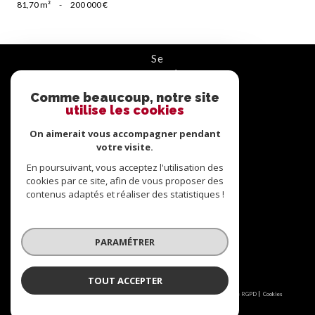
81,70 m²
-
200 000 €
se
connecter
Comme beaucoup, notre site
ESPACE PROPRIÉTAIRE
utilise les cookies
nous
On aimerait vous accompagner pendant
suivre
votre visite.
En poursuivant, vous acceptez l'utilisation des
cookies par ce site, afin de vous proposer des
contenus adaptés et réaliser des statistiques !
nous
adhérons
PARAMÉTRER
TOUT ACCEPTER
© 2026 | Tous droits réservés | Traduction powered by Google |
Nos honoraires
Plan du site
Mentions légales
Admin
Partenaires
Politique RGPD
Cookies