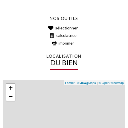
NOS OUTILS
sélectionner
calculatrice
imprimer
LOCALISATION
DU BIEN
Leaflet
|
©
Maps
|
© OpenStreetMap
Jawg
+
−