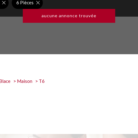
6 Pièces
aucune annonce trouvée
Blace
Maison
T6
E