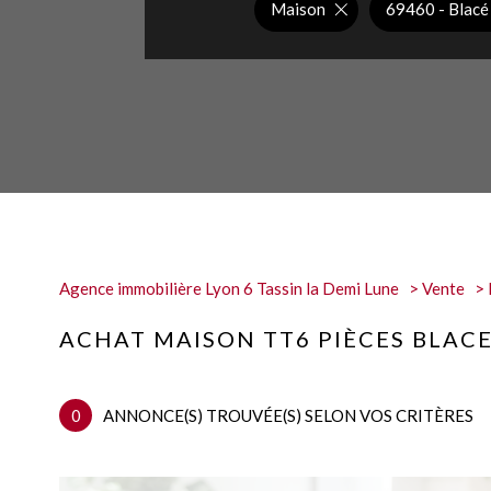
Maison
69460 - Blacé
Agence immobilière Lyon 6 Tassin la Demi Lune
Vente
ACHAT MAISON TT6 PIÈCES BLAC
0
ANNONCE(S) TROUVÉE(S) SELON VOS CRITÈRES