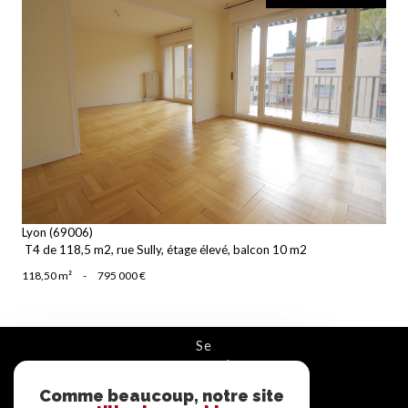
voir le bien
Lyon (69006)
T4 de 118,5 m2, rue Sully, étage élevé, balcon 10 m2
118,50 m²
-
795 000 €
se
connecter
Comme beaucoup, notre site
ESPACE PROPRIÉTAIRE