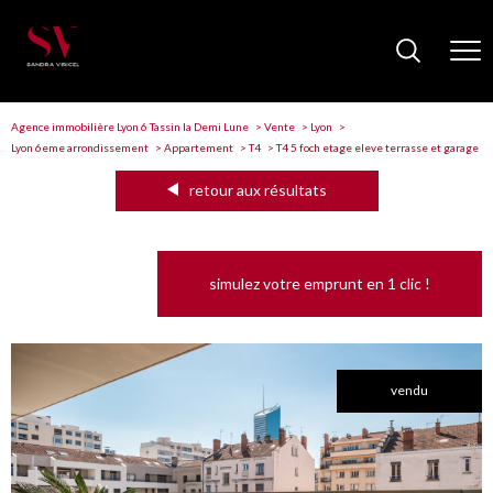
Agence immobilière Lyon 6 Tassin la Demi Lune
Vente
Lyon
Lyon 6eme arrondissement
Appartement
T4
T4 5 foch etage eleve terrasse et garage
retour aux résultats
simulez votre emprunt en 1 clic !
vendu