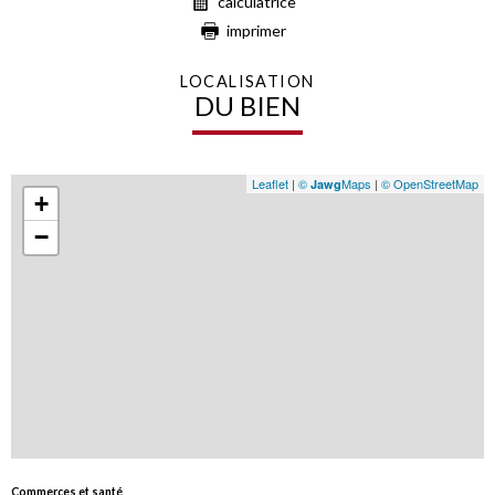
calculatrice
imprimer
LOCALISATION
DU BIEN
Leaflet
|
©
Maps
|
© OpenStreetMap
Jawg
+
−
Commerces et santé