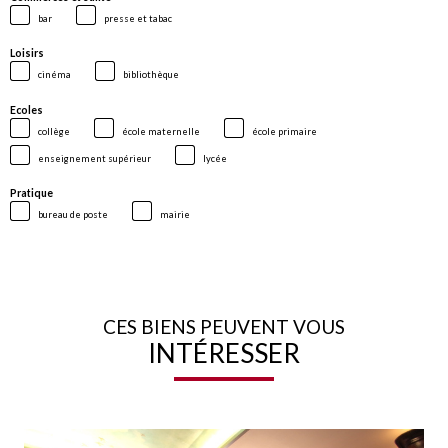
bar
presse et tabac
Loisirs
cinéma
bibliothèque
Ecoles
collège
école maternelle
école primaire
enseignement supérieur
lycée
Pratique
bureau de poste
mairie
CES BIENS PEUVENT VOUS
INTÉRESSER