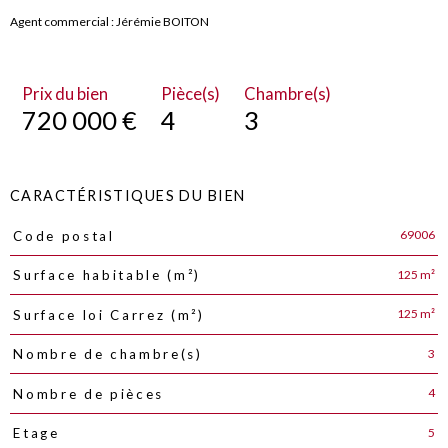
Agent commercial : Jérémie BOITON
Prix du bien
Pièce(s)
Chambre(s)
720 000 €
4
3
CARACTÉRISTIQUES DU BIEN
69006
Code postal
Caractéristiques
Valeurs
125 m²
Surface habitable (m²)
125 m²
Surface loi Carrez (m²)
3
Nombre de chambre(s)
4
Nombre de pièces
5
Etage