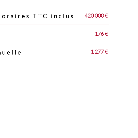
420 000 €
noraires TTC inclus
176 €
1 277 €
nuelle