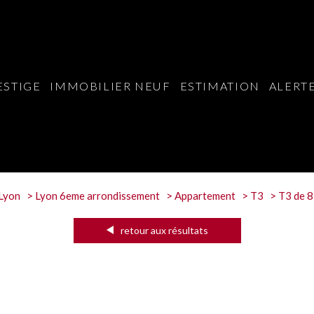
ESTIGE
IMMOBILIER NEUF
ESTIMATION
ALERTE
Lyon
Lyon 6eme arrondissement
Appartement
T3
T3 de 8
retour aux résultats