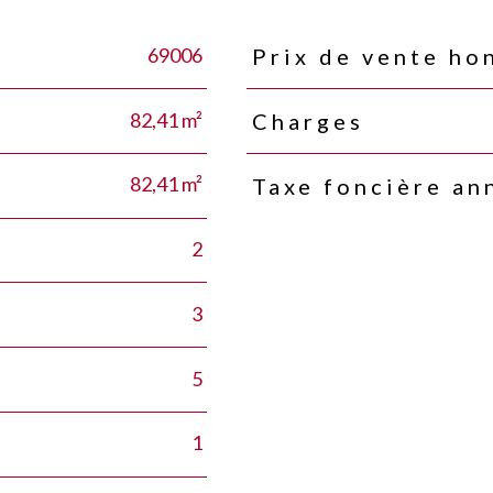
69006
Prix de vente ho
Caractéristiques
Valeurs
82,41 m²
Charges
82,41 m²
Taxe foncière an
2
3
5
1