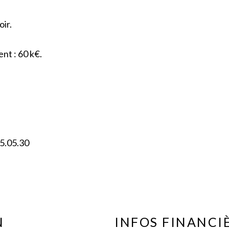
ir.
nt : 60 k€.
5.05.30
N
INFOS FINANCI