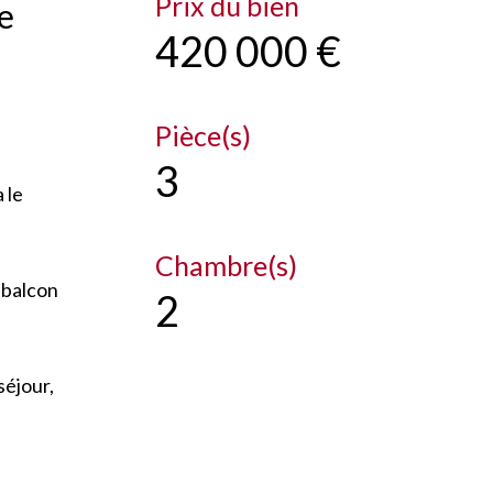
Prix du bien
e
420 000 €
Pièce(s)
3
 le
Chambre(s)
 balcon
2
séjour,