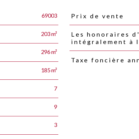
69003
Prix de vente
Caractéristiques
Valeurs
203 m²
Les honoraires d
intégralement à 
296 m²
Taxe foncière an
185 m²
7
9
3