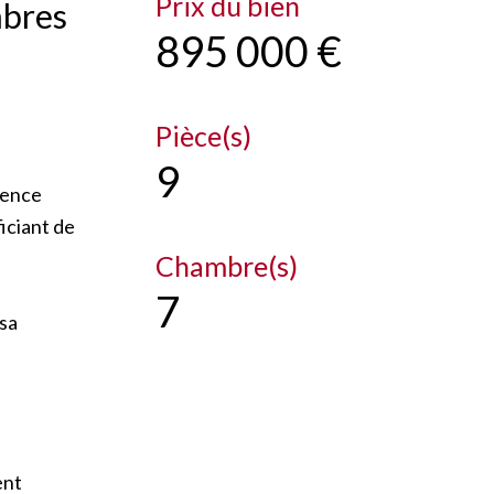
Prix du bien
mbres
895 000 €
Pièce(s)
9
gence
iciant de
Chambre(s)
7
sa
ent