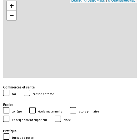
Leaflet
|
©
Maps
|
© OpenStreetMap
Jawg
+
−
Commerces et santé
bar
presse et tabac
Ecoles
collège
école maternelle
école primaire
enseignement supérieur
lycée
Pratique
bureau de poste