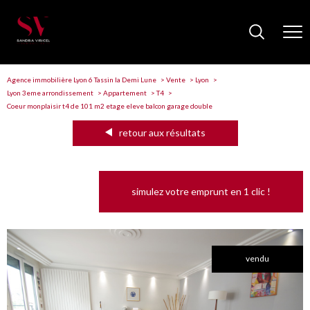
Agence immobilière Lyon 6 Tassin la Demi Lune
Vente
Lyon
Lyon 3eme arrondissement
Appartement
T4
Coeur monplaisir t4 de 101 m2 etage eleve balcon garage double
retour aux résultats
simulez votre emprunt en 1 clic !
vendu