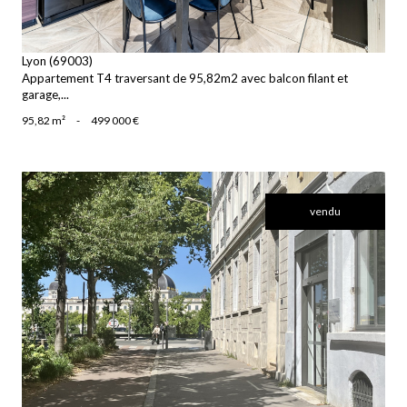
Lyon (69003)
Appartement T4 traversant de 95,82m2 avec balcon filant et
garage,...
95,82 m²
-
499 000 €
vendu
voir le bien