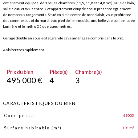
entièrement équipée, de 3 belles chambres (11,5, 11,8 et 14,8 m2), salle de bain,
salle d'eau et WC séparé. Cet appartement coup de coeur présente également
de nombreux rangements. Situé en plein centre de monplaisir, vous profiterez
des commerces et du marché au pied de l'immeuble, une belle vue sur le musée
Lumière et le métro D à quelques mètres.
Garage double en sous-sol et grande cave aménagée compris dans le prix.
A visiter très rapidement.
Prix du bien
Pièce(s)
Chambre(s)
495 000 €
4
3
CARACTÉRISTIQUES DU BIEN
69003
Code postal
Caractéristiques
Valeurs
101 m²
Surface habitable (m²)