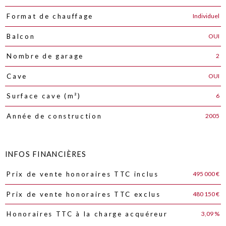
Individuel
Format de chauffage
OUI
Balcon
2
Nombre de garage
OUI
Cave
6
Surface cave (m²)
2005
Année de construction
INFOS FINANCIÈRES
495 000 €
Prix de vente honoraires TTC inclus
Caractéristiques
Valeurs
480 150 €
Prix de vente honoraires TTC exclus
3,09 %
Honoraires TTC à la charge acquéreur