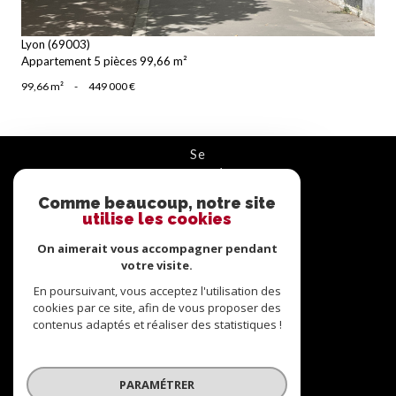
Lyon (69003)
Appartement 5 pièces 99,66 m²
99,66 m²
-
449 000 €
se
connecter
Comme beaucoup, notre site
ESPACE PROPRIÉTAIRE
utilise les cookies
On aimerait vous accompagner pendant
nous
suivre
votre visite.
En poursuivant, vous acceptez l'utilisation des
cookies par ce site, afin de vous proposer des
contenus adaptés et réaliser des statistiques !
nous
adhérons
PARAMÉTRER