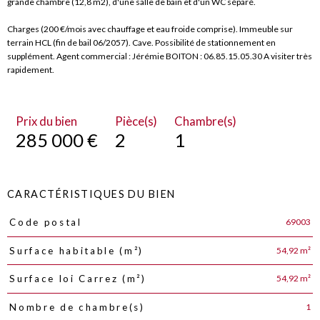
grande chambre (12,8 m2), d'une salle de bain et d'un WC séparé.
Charges (200 €/mois avec chauffage et eau froide comprise). Immeuble sur
terrain HCL (fin de bail 06/2057). Cave. Possibilité de stationnement en
supplément. Agent commercial : Jérémie BOITON : 06.85.15.05.30 A visiter très
rapidement.
Prix du bien
Pièce(s)
Chambre(s)
285 000 €
2
1
CARACTÉRISTIQUES DU BIEN
69003
Code postal
Caractéristiques
Valeurs
54,92 m²
Surface habitable (m²)
54,92 m²
Surface loi Carrez (m²)
1
Nombre de chambre(s)