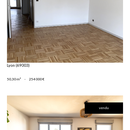
voir le bien
Lyon (69003)
50,30 m²
-
254 000 €
vendu