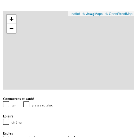
Leaflet
|
©
Maps
|
© OpenStreetMap
Jawg
+
−
Commerces et santé
bar
presse et tabac
Loisirs
cinéma
Ecoles