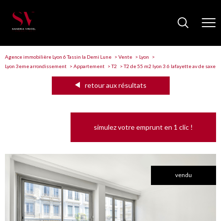
Agence immobilière Lyon 6 Tassin la Demi Lune
Vente
Lyon
Lyon 3eme arrondissement
Appartement
T2
T2 de 55 m2 lyon 3 6 lafayette av de saxe
retour aux résultats
simulez votre emprunt en 1 clic !
vendu