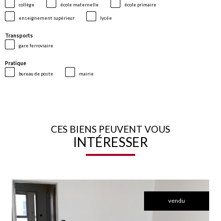
collège
école maternelle
école primaire
enseignement supérieur
lycée
Transports
gare ferroviaire
Pratique
bureau de poste
mairie
CES BIENS PEUVENT VOUS
INTÉRESSER
vendu