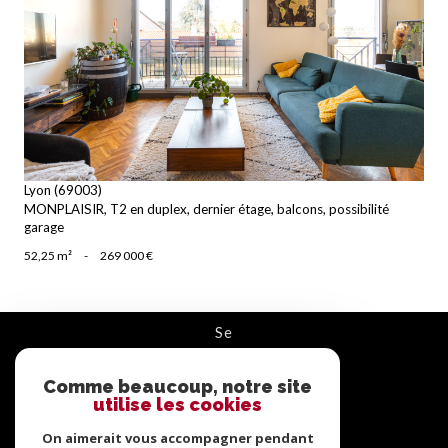
voir le bien
Lyon (69003)
MONPLAISIR, T2 en duplex, dernier étage, balcons, possibilité
garage
52,25 m²
-
269 000 €
se
connecter
Comme beaucoup, notre site
ESPACE PROPRIÉTAIRE
utilise les cookies
On aimerait vous accompagner pendant
nous