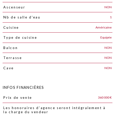
NON
Ascenseur
1
Nb de salle d'eau
Américaine
Cuisine
Equipée
Type de cuisine
NON
Balcon
NON
Terrasse
NON
Cave
INFOS FINANCIÈRES
360 000 €
Prix de vente
Caractéristiques
Valeurs
Les honoraires d'agence seront intégralement à
la charge du vendeur