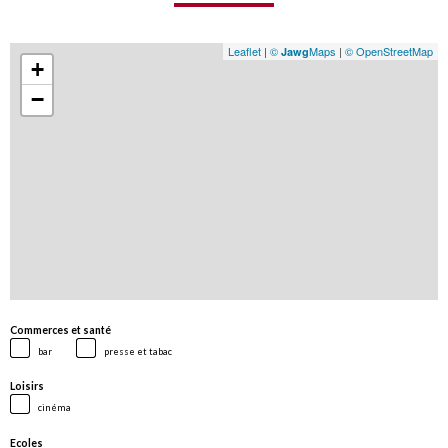
Leaflet
|
©
Maps
|
© OpenStreetMap
Jawg
+
−
Commerces et santé
bar
presse et tabac
Loisirs
cinéma
Ecoles