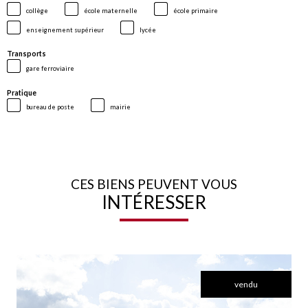
collège
école maternelle
école primaire
enseignement supérieur
lycée
Transports
gare ferroviaire
Pratique
bureau de poste
mairie
CES BIENS PEUVENT VOUS
INTÉRESSER
vendu