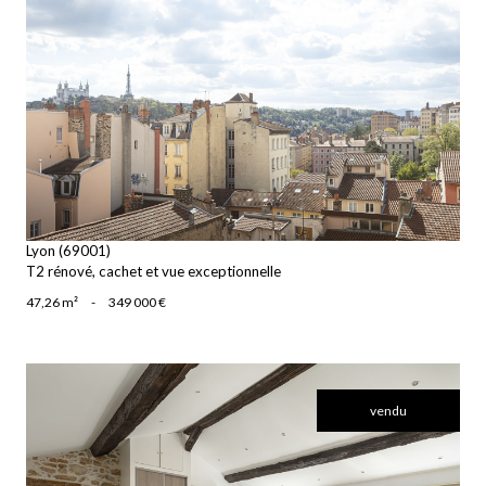
voir le bien
Lyon (69001)
T2 rénové, cachet et vue exceptionnelle
47,26 m²
-
349 000 €
vendu