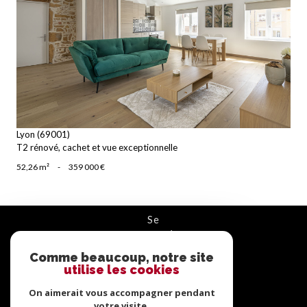
voir le bien
Lyon (69001)
T2 rénové, cachet et vue exceptionnelle
52,26 m²
-
359 000 €
se
connecter
Comme beaucoup, notre site
ESPACE PROPRIÉTAIRE
utilise les cookies
On aimerait vous accompagner pendant
nous
votre visite.