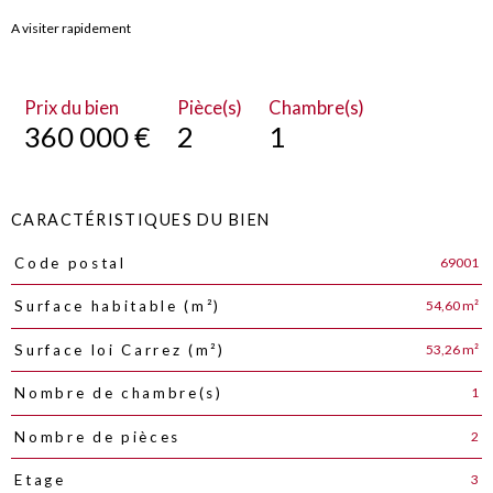
A visiter rapidement
Prix du bien
Pièce(s)
Chambre(s)
360 000 €
2
1
CARACTÉRISTIQUES DU BIEN
69001
Code postal
Caractéristiques
Valeurs
54,60 m²
Surface habitable (m²)
53,26 m²
Surface loi Carrez (m²)
1
Nombre de chambre(s)
2
Nombre de pièces
3
Etage