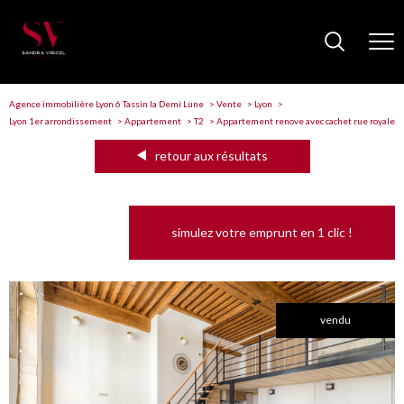
Agence immobilière Lyon 6 Tassin la Demi Lune
Vente
Lyon
Lyon 1er arrondissement
Appartement
T2
Appartement renove avec cachet rue royale
retour aux résultats
simulez votre emprunt en 1 clic !
vendu