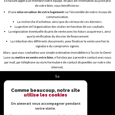
En faisant appel à un membre notre équipe, en plus de l’estimation au juste prix
de votre bien, vous bénéficierez :
D’une
mise en valeur de votre logement
sur l’ensemble de notre réseau de
communication.
La recherche d’acheteur, ainsi que du sérieux de ces derniers.
La gestion et l’organisation des visites en fonction de vos souhaits.
La négociation éventuelle du prix de vente avec les futurs acquéreurs, ainsi
que la vérification du dossier de financement
La rédaction des différents documents, pour finaliser la vente une fois la
signature du compromis signée.
Alors, que vous souhaitiez une simple estimation immobilière à Tassin-la-Demi-
Lune ou
mettre en vente votre bien
, n'hésitez pas à prendre contact avec nous
par mail, par téléphone ou via le formulaire de contact disponible sur notre site
internet.
se
connecter
Comme beaucoup, notre site
ESPACE PROPRIÉTAIRE
utilise les cookies
On aimerait vous accompagner pendant
nous
suivre
votre visite.